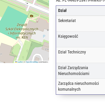
AE: PL-94409-28419-HWRII-1
Dział
Sekretariat
Księgowość
Dział Techniczny
Leaflet
|
©
OpenStreetMap
contributors
Dział Zarządzania
Nieruchomościami
Zarządca nieruchomości
komunalnych