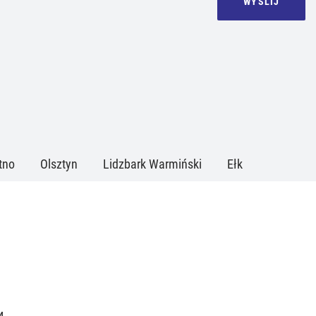
WYŚLIJ
tno
Olsztyn
Lidzbark Warmiński
Ełk