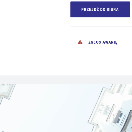
PRZEJDŹ DO BIURA
ZGŁOŚ AWARIĘ