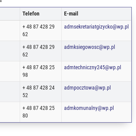
4
Telefon
E-mail
+ 48 87 428 29
admsekretariatgizycko@wp.pl
62
+ 48 87 428 29
admksiegowosc@wp.pl
62
+ 48 87 428 25
admtechniczny245@wp.pl
98
+ 48 87 428 24
admpocztowa@wp.pl
52
+ 48 87 428 25
admkomunalny@wp.pl
80