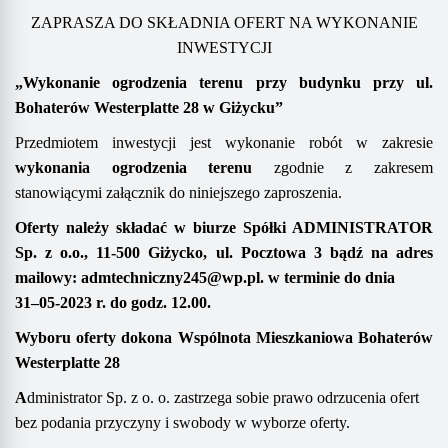
ZAPRASZA DO SKŁADNIA OFERT NA WYKONANIE
INWESTYCJI
„
Wykonanie
o
grodzenia
terenu przy
budynku przy
ul.
Bohaterów Westerplatte
28
w Giżycku
”
Przedmiotem inwestycji jest wykonanie robót w zakresie
wykonania ogrodzenia
terenu
zgodnie z
zakresem
stanowiącym
i
załącznik do niniejszego zaproszenia.
Oferty należy składać
w biurze Spółki
ADMINISTRATOR
Sp. z o.o.,
11-500 Giżycko, ul. Pocztowa 3
bądź na adres
mailowy
:
admtechniczny245@wp.pl
.
w terminie do dnia
31
–
05
-202
3
r. do godz. 1
2
.00
.
Wyboru oferty dokona
Wspólnota Mieszkaniowa
Bohaterów
Westerplatte
28
A
dministrator Sp. z o. o. zastrzega sobie prawo odrzucenia ofert
bez podania przyczyny i swobody w wyborze oferty.