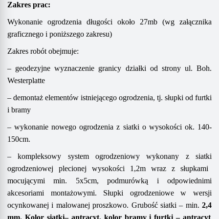
Zakres prac:
Wykonanie ogrodzenia długości około 27mb (wg załącznika
graficznego i poniższego zakresu)
Zakres robót obejmuje:
– geodezyjne wyznaczenie granicy działki od strony ul. Boh.
Westerplatte
– demontaż elementów istniejącego ogrodzenia, tj. słupki od furtki
i bramy
– wykonanie nowego ogrodzenia z siatki o wysokości ok. 140-
150cm.
–
k
ompleksowy system ogrodzeniowy wykonany
z
siatki
ogrodzeniow
ej
plecion
ej wysokości 1,2m
wraz z słupkami
mocującymi
min. 5x5cm
,
podmurówką
i odpowiednimi
akcesoriami montażowymi.
Słupki ogrodzeniowe
w wersji
ocynkowanej i malowanej proszkowo.
Grubość
siatki
– min.
2,4
mm
.
Kolor
siatki
– antracyt,
kolor bramy i furtki – antracyt