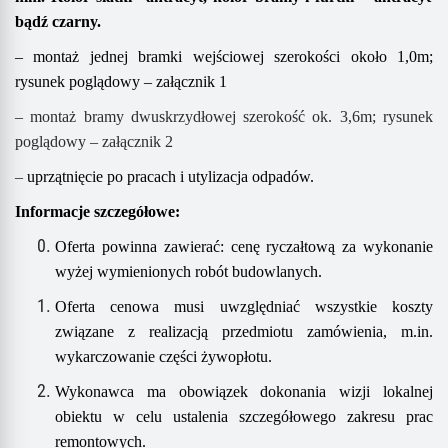
bądź czarny.
– montaż jednej bramki wejściowej szerokości około 1,0m;
rysunek poglądowy – załącznik 1
– montaż bramy dwuskrzydłowej szerokość ok. 3,6m; rysunek
poglądowy – załącznik 2
–
u
przątnięcie po pracach i utylizacja odpadów.
Informacje szczegółowe:
Oferta powinna zawierać:
cenę ryczałtową za wykonanie
wyżej wymienion
ych
rob
ót
budowlan
ych
.
Oferta cenowa musi uwzględniać wszystkie koszty
związane z realizacją przedmiotu zamówienia,
m.in.
wykarczowanie części żywopłotu.
Wykonawca ma obowiązek dokonania wizji lokalnej
obiektu w celu ustalenia szczegółowego zakresu prac
remontowych.