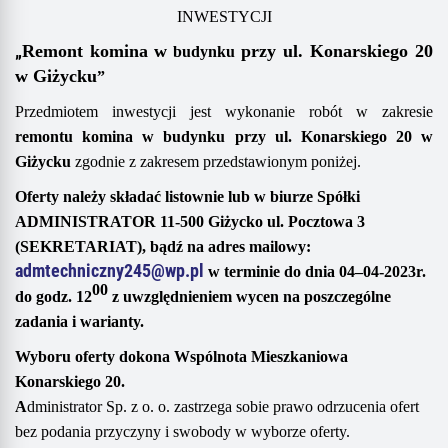
INWESTYCJI
„
Remont
komina
w
przy
ul.
Konarskiego 20
budynku
w Giżycku
”
Przedmiotem inwestycji jest wykonanie robót w zakresie
r
emont
u
komina
w
budynku
przy
ul.
Konarskiego 20
w
Giżycku
zgodnie z
zakresem
przedstawionym poniżej
.
Oferty należy składać
listownie
lub
w biurze Spółki
ADMINISTRATOR 11-500 Giżycko ul. Pocztowa 3
(SEKRETARIAT),
bądź
na adres mailowy
:
admtechniczny245@wp.pl
w terminie do dnia
04
–
0
4
-20
2
3
r.
00
do godz. 1
2
z uwzględnieniem
wycen na poszczególne
zadania
i warianty
.
Wyboru oferty dokona
Wspólnota Mieszkaniowa
Ko
narskiego 20
.
A
dministrator Sp. z o. o. zastrzega sobie prawo odrzucenia ofert
bez podania przyczyny i swobody w wyborze oferty.