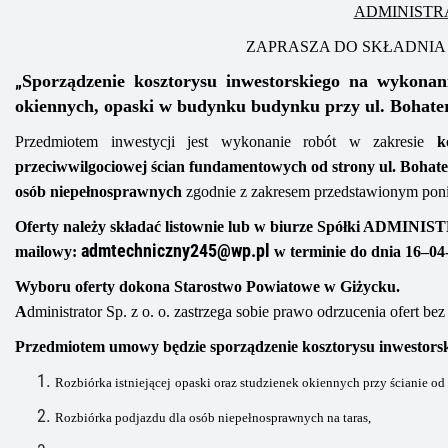
ADMINISTRAT
ZAPRASZA DO SKŁADNIA
„
Sporządzenie kosztorysu inwestorskiego
na wykonani
okiennych, opaski w budynku
budynku przy ul. Bohate
Przedmiotem inwestycji jest wykonanie robót w zakresie
k
przeciwwilgociowej ścian fundamentowych
od strony ul. Bohat
osób niepełnosprawnych
zgodnie z
zakresem
przedstawionym poni
Oferty należy składać
listownie
lub
w biurze Spółki ADMINIST
admtechniczny245@wp.pl
mailowy
:
w terminie do dnia
16
–
0
4
Wyboru oferty dokona
Starostwo Powiatowe w Giżycku
.
A
dministrator Sp. z o. o. zastrzega sobie prawo odrzucenia ofert b
Przedmiotem umowy będzie sporządzenie kosztorysu inwestorsk
R
ozbiórka istniejące
j
opaski
oraz studzienek okiennych
przy ścianie od
Rozbiórka podjazdu dla osób niepełnosprawnych na taras,