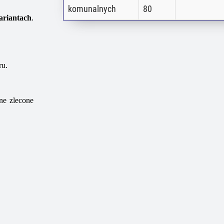
komunalnych
80
riantach
.
ru.
ne zlecone