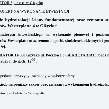
OR Sp. z o.o. w Giżycku
 OFERT NA WYKONANIE INWESTYCJI
e hydroizolacji ściany
fundamentowej oraz remontu st
rów Westerplatte 4
w Giżycku
”
osztorysu inwestorskiego
na wykonanie pionowej i poziomej
erów Westerplatte
oraz remontu opaski, studzienek okiennych
i po
żej
.
RATOR 11-500 Giżycko ul. Pocztowa 3 (SEKRETARIAT),
bądź
00
-20
2
5
r. do godz. 1
2
.
ez podania przyczyny i swobody w wyborze oferty.
iego na poniższy zakres prac związany z wykonaniem hydroizolac
 strony ul. Bohaterów Westerplatte,