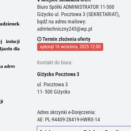
Biuro Spółki ADMINISTRATOR 11-500
Giżycko ul. Pocztowa 3 (SEKRETARIAT),
bądź na adres mailowy:
udzienek
admtechniczny245@wp.pl
Termin złożenia oferty
 izolacji
upłynął 16 września, 2025 12:00
djazdu dla
Kontakt do biura:
na adres
Giżycko Pocztowa 3
ul. Pocztowa 3
11- 500 Giżycko
ji
Adres skrzynki e-Doręczenia:
AE: PL-94409-28419-HWRII-14