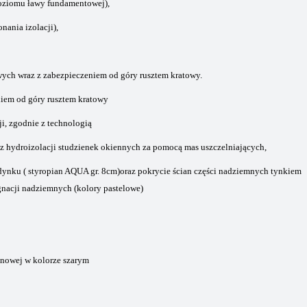
oziomu ławy fundamentowej),
ania izolacji),
wych wraz z zabezpieczeniem od góry rusztem kratowy.
niem od góry rusztem kratowy
ji,
zgodnie z technologią
 hydroizolacji studzienek okiennych za pomocą mas uszczelniających,
dynku ( styropian AQUA gr. 8cm)oraz pokrycie ścian części nadziemnych tynkiem
nacji nadziemnych (kolory pastelowe)
onowej w kolorze szarym