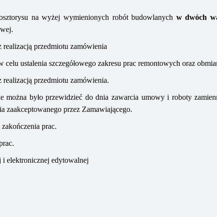
osztorysu na
wyżej wymienion
ych
rob
ót
budowlan
ych
w dwóch wa
owej.
 realizacją przedmiotu zamówienia
 celu ustalenia szczegółowego zakresu prac remontowych oraz obmia
 realizacją przedmiotu zamówienia.
ie można było przewidzieć do dnia zawarcia umowy i roboty zamien
ia zaakceptowanego przez Zamawiającego.
 zakończenia prac.
prac.
 i elektronicznej edytowalnej