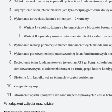
Odcinkowe wykonanie wykopu (odkrycie ściany fundamentowych do p
Odgrzybienie ścian, zbicie zmurszałych tynków (przygotowanie do wykon
Wykonanie nowych studzienek okiennych – 2 warianty
Wariant I – spód studzienek z betonu, ściany z bloczków betono
Wariant II – prefabrykowane betonowe studzienki z zabezpiecze
Wykonanie izolacji poziomej
w murach fundamentowych
metodą iniekc
Wykonanie pionowej izolacji przeciwwodnej ścian fundamentowych oraz
Docieplenie ścian fundamentowych (styropian XPS gr. 8cm) i cokołu bu
cienkowarstwowym, o kolorze zbliżonym do istniejącego koloru kondyg
Ułożenie folii kubełkowej na ścianach w części podziemnej,
Zasypanie wykopu,
Otworzenie
opaski i
podjazdu
dla osób niepełnosprawnych
z kostki bet
W załączeni zdjęcia oraz szkice.