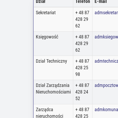
Dział
Telefon
E-mail
Sekretariat
+ 48 87
admsekretar
428 29
62
Księgowość
+ 48 87
admksiegow
428 29
62
Dział Techniczny
+ 48 87
admtechnic
428 25
98
Dział Zarządzania
+ 48 87
admpoczto
Nieruchomościami
428 24
52
Zarządca
+ 48 87
admkomuna
nieruchomości
428 25