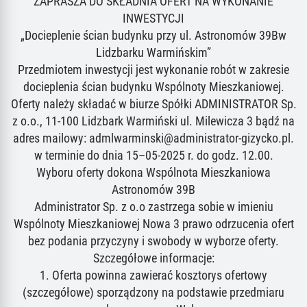
ZAPRASZA DO SKŁADNIA OFERT NA WYKONANIE
INWESTYCJI
„Docieplenie ścian budynku przy ul. Astronomów 39Bw
Lidzbarku Warmińskim”
Przedmiotem inwestycji jest wykonanie robót w zakresie
docieplenia ścian budynku Wspólnoty Mieszkaniowej.
Oferty należy składać w biurze Spółki ADMINISTRATOR Sp.
z o.o., 11-100 Lidzbark Warmiński ul. Milewicza 3 bądź na
adres mailowy: admlwarminski@administrator-gizycko.pl.
w terminie do dnia 15–05-2025 r. do godz. 12.00.
Wyboru oferty dokona Wspólnota Mieszkaniowa
Astronomów 39B
Administrator Sp. z o.o zastrzega sobie w imieniu
Wspólnoty Mieszkaniowej Nowa 3 prawo odrzucenia ofert
bez podania przyczyny i swobody w wyborze oferty.
Szczegółowe informacje:
1. Oferta powinna zawierać kosztorys ofertowy
(szczegółowe) sporządzony na podstawie przedmiaru