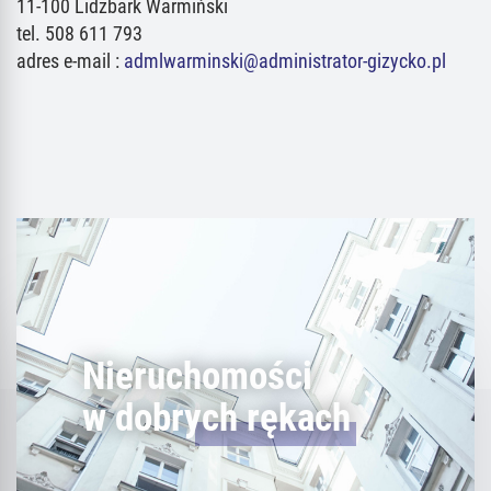
11-100 Lidzbark Warmiński
tel. 508 611 793
adres e-mail :
admlwarminski@administrator-gizycko.pl
Nieruchomości
w dobrych rękach