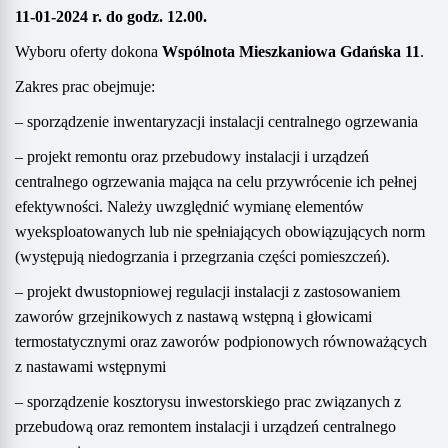
11
-0
1
-202
4
r. do godz. 1
2
.00
.
Wyboru oferty dokona
Wspólnota Mieszkaniowa
Gdańska 11
.
Zakres prac obejmuje:
– sporządzenie inwentaryzacji instalacji centralnego ogrzewania
–
projekt remontu oraz przebudowy instalacji i urządzeń
centralnego ogrzewania mająca na celu przywrócenie ich pełnej
efektywności. Należy uwzględnić wymianę elementów
wyeksploatowanych lub nie spełniających obowiązujących norm
(występują niedogrzania i przegrzania części pomieszczeń).
– projekt dwustopniowej regulacji instalacji z zastosowaniem
zaworów grzejnikowych z nastawą wstępną i głowicami
termostatycznymi oraz zaworów podpionowych równoważących
z nastawami wstępnymi
–
sporządzenie kosztorysu inwestorskiego pra
c
związanych z
przebudową
oraz
remontem instalacji i urządzeń centralnego