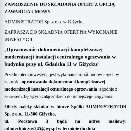
ZAPROSZENIE DO SKŁADANIA OFERT
Z OPCJĄ
ZAWARCIA UMOWY
ADMINISTRATOR Sp. z o.o. w Giżycku
ZAPRASZA DO SKŁADNIA OFERT NA WYKONANIE
INWESTYCJI
„
Opracowanie dokumentacji kompleksowej
modernizacji instalacji
centralnego ogrzewania
w
budynku przy ul.
Gdańska 11
w Giżycku
”
Przedmiotem inwestycji jest wykonanie robót budowlanych w
zakresie
o
pracowania dokumentacji kompleksowej
modernizacji instalacji
centralnego ogrzewania
zgodnie z
zakresem, będącym załącznikiem do niniejszego zapytania.
Oferty należy składać
w biurze Spółki
ADMINISTRATOR
Sp. z o.o.,
11-500 Giżycko,
ul. Pocztowa 3
bądź na adres mailowy
:
admtechniczny245@wp.pl
w terminie do dnia