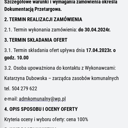
Szczegółowe warunki i wymagania zamówienia określa
Dokumentacją Przetargowa.
2. TERMIN REALIZACJI ZAMÓWIENIA
2.1. Termin wykonania zamówienia:
do 30.04.20
2
4
r.
3. TERMIN SKŁADANIA OFERT
3.1. Termin składania ofert upływa dnia
1
7
.0
4
.20
2
3
r. o
godz. 10.00
3.2. Osoba upoważniona do kontaktu z Wykonawcami:
Katarzyna Dubowska – zarządca zasobów komunalnych
tel. 504 279 622
e-mail:
admkomunalny@wp.pl
4. OPIS SPOSOBU I OCENY OFERTY
Kryteria oceny i wyboru oferty: cena 100%