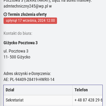
Pocztowa 3 (SEKRETARIAT), bądź na adres mailowy:
admtechniczny245@wp.pl w
Termin złożenia oferty
upłynął 17 września, 2024 12:00
Kontakt do biura:
Giżycko Pocztowa 3
ul. Pocztowa 3
11- 500 Giżycko
Adres skrzynki e-Doręczenia:
AE: PL-94409-28419-HWRII-14
Dział
Telefon
Sekretariat
+ 48 87 428 29 62