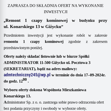
ZAPRASZA DO SKŁADNIA OFERT NA WYKONANIE
INWESTYCJI
„
Remont
1 czapy kominowej w
przy
budynku
ul.
Konarskiego 13
w Giżycku
”
Przedmiotem inwestycji jest wykonanie robót w zakresie
r
emont
u
1
czapy kominowej
zgodnie z
zakresem
przedstawionym poniżej
.
Oferty należy składać
listownie
lub
w biurze Spółki
ADMINISTRATOR 11-500 Giżycko ul. Pocztowa 3
(SEKRETARIAT),
bądź
na adres mailowy
:
admtechniczny245@wp.pl
w terminie do dnia
17
–
0
9
-20
2
4
r.
00
do godz. 1
2
.
Wyboru oferty dokona
Wspólnota Mieszkaniowa
Konarskiego 13
.
A
dministrator Sp. z o. o. zastrzega sobie prawo odrzucenia ofert
bez podania przyczyny i swobody w wyborze oferty.