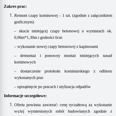
Zakres prac
:
Remont czapy kominowej – 1 szt. (zgodnie z załącznikiem
graficznym)
– skucie istniejącej czapy betonowej o wymiarach ok.
0,96m*1,30m i grubości 6cm
– wykonanie nowej czapy betonowej z kapinosami
– demontaż i ponowny montaż istniejących nasad
kominowych
– dostarczenie protokołu kominiarskiego z odbioru
wykonanych prac
–
u
przątnięcie po pracach i utylizacja odpadów
Informacje szczegółowe:
Oferta powinna zawierać:
cenę ryczałtową za wykonanie
wyżej wymienion
ych
rob
ót
budowlan
ych
zgodnie z