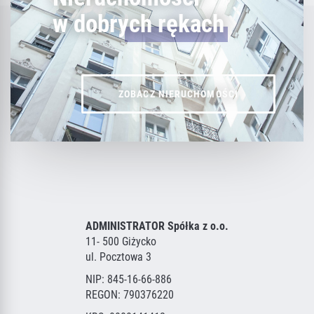
w dobrych rękach
ZOBACZ NIERUCHOMOŚCI
ADMINISTRATOR Spółka z o.o.
11- 500 Giżycko
ul. Pocztowa 3
NIP: 845-16-66-886
REGON: 790376220