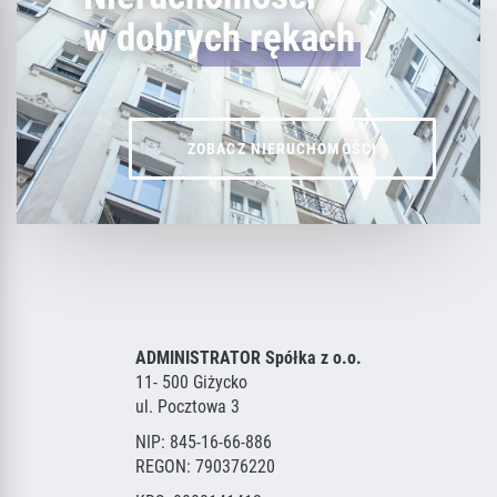
w dobrych rękach
ZOBACZ NIERUCHOMOŚCI
ADMINISTRATOR Spółka z o.o.
11- 500 Giżycko
ul. Pocztowa 3
NIP: 845-16-66-886
REGON: 790376220