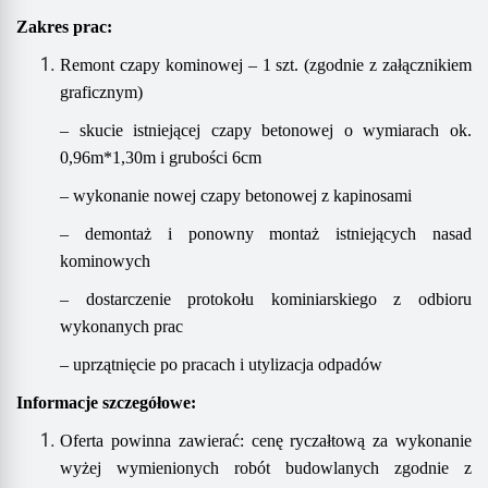
Zakres prac
:
Remont czapy kominowej – 1 szt. (zgodnie z załącznikiem
graficznym)
– skucie istniejącej czapy betonowej o wymiarach ok.
0,96m*1,30m i grubości 6cm
– wykonanie nowej czapy betonowej z kapinosami
– demontaż i ponowny montaż istniejących nasad
kominowych
– dostarczenie protokołu kominiarskiego z odbioru
wykonanych prac
–
u
przątnięcie po pracach i utylizacja odpadów
Informacje szczegółowe:
Oferta powinna zawierać:
cenę ryczałtową za wykonanie
wyżej wymienion
ych
rob
ót
budowlan
ych
zgodnie z