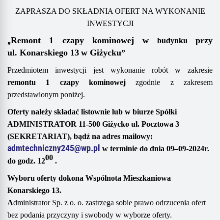
ZAPRASZA DO SKŁADNIA OFERT NA WYKONANIE
INWESTYCJI
„
Remont
1 czapy kominowej w
przy
budynku
ul.
Konarskiego 13
w Giżycku
”
Przedmiotem inwestycji jest wykonanie robót w zakresie
r
emont
u
1
czapy kominowej
zgodnie z
zakresem
przedstawionym poniżej
.
Oferty należy składać
listownie
lub
w biurze Spółki
ADMINISTRATOR 11-500 Giżycko ul. Pocztowa 3
(SEKRETARIAT),
bądź
na adres mailowy
:
admtechniczny245@wp.pl
w terminie do dnia
09
–
0
9
-20
2
4
r.
00
do godz. 1
2
.
Wyboru oferty dokona
Wspólnota Mieszkaniowa
Konarskiego 13
.
A
dministrator Sp. z o. o. zastrzega sobie prawo odrzucenia ofert
bez podania przyczyny i swobody w wyborze oferty.