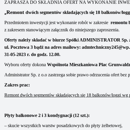
ZAPRASZA DO SKŁADNIA OFERT NA WYKONANIE INWE
„
Re
mont
dwóch segmentów składających się 18 balkonów/log
Przedmiotem inwestycji jest wykonanie robót w zakresie
remontu b
z
zakresem
stanowiącym załącznik do niniejszego zaproszenia.
Oferty należy składać
w biurze Spółki
ADMINISTRATOR
Sp. 
ul. Pocztowa 3
bądź na adres mailowy
:
admtechniczny245@wp.
31
-0
5
-202
3
r. do godz. 1
2
.00
.
Wyboru oferty dokona
Wspólnota Mieszkaniowa
Plac Grunwaldz
Administrator Sp. z o.o zastrzega sobie prawo odrzucenia ofert be
Zakres prac
:
Remont dwóch segmentów składających się 18 balkonów/loggi wg p
Płyty balkonowe 2 i 3 kondygnacji (12 szt.):
– skucie wszystkich warstw posadzkowych do płyty żelbetowej,