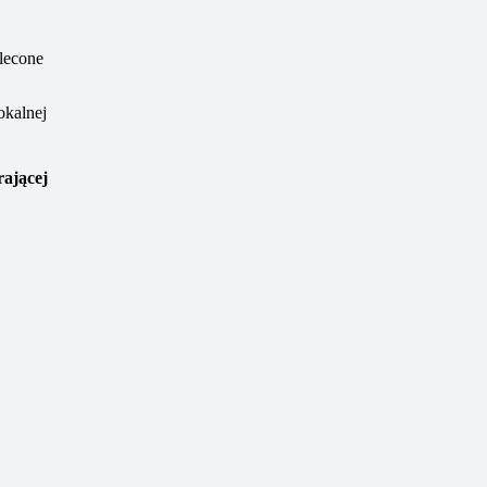
lecone
okalnej
ającej