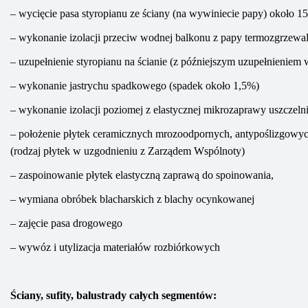
–
wyci
ę
cie pasa styropianu ze ściany (na wywiniecie papy)
około
15
–
wykonanie izolacji
przeciw wodnej balkonu
z papy termozgrzewa
– uzupełnienie
styropianu na ścianie
(z późniejszym uzupełnieniem
–
wykonanie jastrychu spadkowego (spadek
około
1,5%)
– wykonanie izolacji poziomej z elastycznej mikrozaprawy uszczelni
–
położenie płytek ceramicznych mrozoodpornych,
antypoślizgowy
(rodzaj płytek w uzgodnieniu z Zarządem Wspólnoty)
– zaspoinowanie płytek elastyczną zaprawą do spoinowania,
– wymiana obróbek blacharskich z blachy ocynkowanej
– zajęcie pasa drogowego
–
wywóz i utylizacja
materiałów rozbiórkowych
Ściany, sufity, balustrady
całych segmentów
: