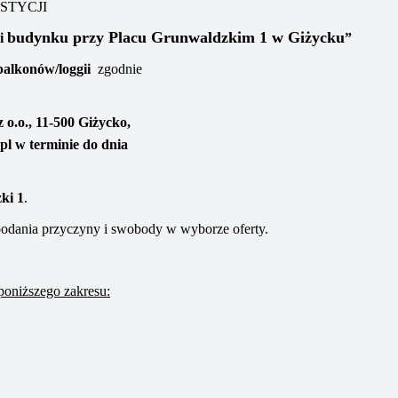
STYCJI
budynku przy Placu Grunwaldzkim 1
w Giżycku
gi
”
alkonów/loggii
zgodnie
z o.o.,
11-500 Giżycko,
pl
w terminie do dnia
ki 1
.
z podania przyczyny i swobody w wyborze oferty.
oniższego zakresu: