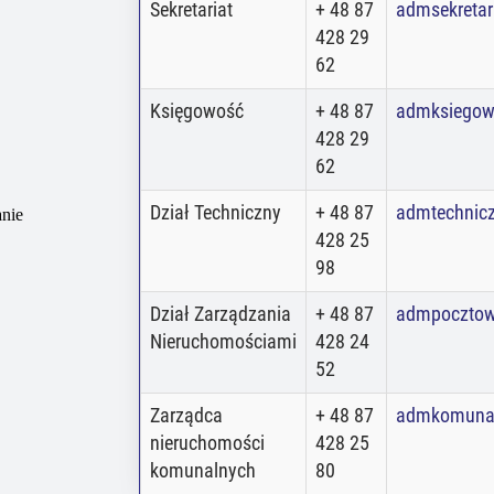
Sekretariat
+ 48 87
admsekretar
428 29
62
Księgowość
+ 48 87
admksiegow
428 29
62
Dział Techniczny
+ 48 87
admtechnic
anie
428 25
98
Dział Zarządzania
+ 48 87
admpoczto
Nieruchomościami
428 24
52
Zarządca
+ 48 87
admkomuna
nieruchomości
428 25
komunalnych
80