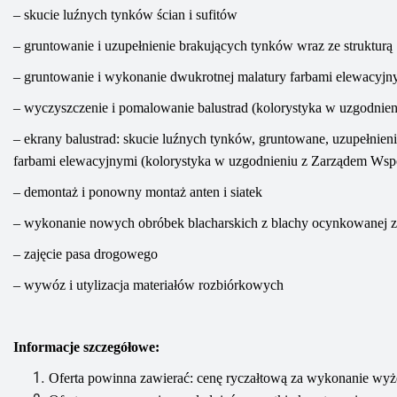
– skucie luźnych tynków ścian i sufitów
– gruntowanie i uzupełnienie brakujących tynków wraz ze strukturą
–
gruntowanie i wykonanie dwukrotnej malatury farbami elewacyjn
–
wyczyszczenie i pomalowanie balustrad
(kolorystyka w uzgodnie
–
ekrany balustrad: skucie luźnych tynków, gruntowane, uzupełni
farbami elewacyjnymi (kolorystyka w uzgodnieniu z Zarządem Wsp
– demontaż i ponowny montaż anten i siatek
– w
ykonanie nowych obróbek blacharskich
z blachy ocynkowanej z
– zajęcie pasa drogowego
–
wywóz i utylizacja
materiałów rozbiórkowych
Informacje szczegółowe:
Oferta powinna zawierać: cenę ryczałtową za wykonanie wy