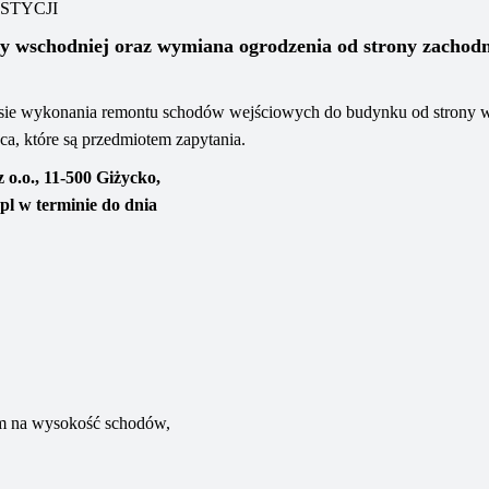
STYCJI
 wschodniej oraz wymiana ogrodzenia od strony zachodn
sie
wykonania
remontu schodów wejściowych do budynku od strony 
a, które są przedmiotem zapytania.
z o.o.,
11-500 Giżycko,
pl
w terminie do dnia
m na wysokość schodów,