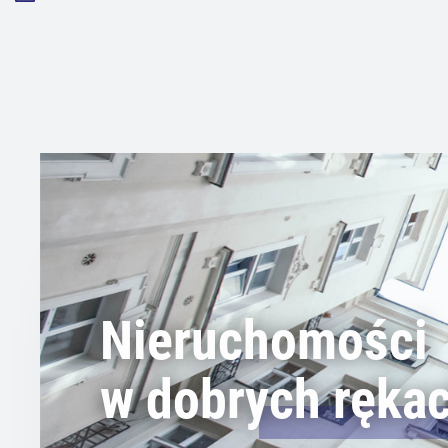
Nieruchomości
w dobrych ręka