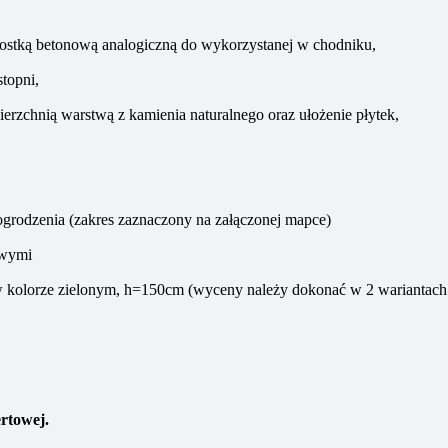
e kostką betonową analogiczną do wykorzystanej w chodniku,
topni,
ierzchnią warstwą z kamienia naturalnego
o
raz ułożenie płytek,
grodzenia (zakres zaznaczony na załączonej mapce)
owymi
 kolorze zielonym, h=150cm (wyceny należy dokonać w 2 wariantach
ertowej.