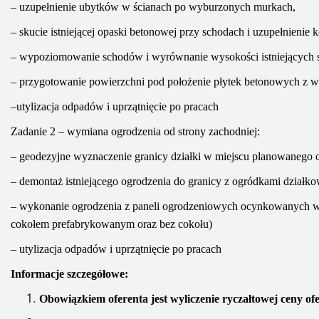
– uzupełnienie ubytków w ścianach po wyburzonych murkach,
–
skucie istniejącej opaski betonowej przy schodach i uzupełnieni
–
wypoziomowanie
schodów
i wyrównanie wysokości istniejących s
–
przygotowanie powierzchni pod położenie płytek betonowych z
w
–
utylizacja odpadów i uprzątnięcie po pracach
Z
adanie 2 – wymiana ogrodzenia od strony zachodniej:
– geodezyjne wyznaczenie granicy działki w miejscu planowanego o
– demontaż istniejącego ogrodzenia do granicy z ogródkami działk
– wykonanie ogrodzenia
z paneli ogrodzeniowych ocynkowanych w
cokołem
prefabrykowanym
oraz bez cokołu)
–
utylizacja odpadów i uprzątnięcie po pracach
Informacje szczegółowe:
O
bowiązkiem oferenta jest wyliczenie ryczałtowej ceny of