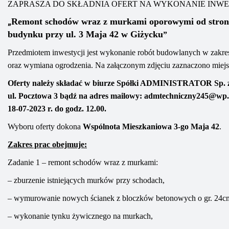
ZAPRASZA DO SKŁADNIA OFERT NA WYKONANIE INWE
„
Remont schodów wraz z murkami oporowymi od strony
budynku przy ul. 3 Maja 42 w Giżycku
”
Przedmiotem inwestycji jest wykonanie robót budowlanych w zakre
oraz wymiana ogrodzenia
.
Na załączonym zdjęciu zaznaczono miejsc
Oferty należy składać
w biurze Spółki
ADMINISTRATOR
Sp. 
ul. Pocztowa 3
bądź na adres mailowy
:
admtechniczny245@wp.
18
-07
-202
3
r. do godz. 1
2
.00
.
Wyboru oferty dokona
Wspólnota Mieszkaniowa
3-go Maja 42
.
Zakres prac obejmuje:
Zadanie 1 – remont schodów wraz z murkami:
– zburzenie istniejących murków przy schodach,
–
wymurowanie nowych ścianek
z bloczków betonowych
o gr. 24c
– wykonanie tynku żywicznego na murkach,