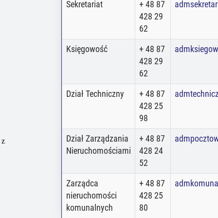
Sekretariat
+ 48 87
admsekretar
428 29
62
Księgowość
+ 48 87
admksiegow
428 29
62
Dział Techniczny
+ 48 87
admtechnic
428 25
98
Dział Zarządzania
+ 48 87
admpoczto
 z
Nieruchomościami
428 24
52
Zarządca
+ 48 87
admkomuna
nieruchomości
428 25
komunalnych
80