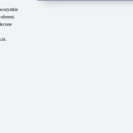
 wszystkie
oferent.
lecone
.in.