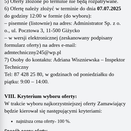
5) Oferty złożone po terminie nie będą rozpatrywane.
6) Ofertę należy złożyć w terminie do dnia
07
.
07
.202
5
do godziny 12:00 w formie (do wyboru):
– pisemnie (listownie) na adres: Administrator Sp. z o.
o., ul. Pocztowa 3, 11-500 Giżycko
– w wersji elektronicznej (zeskanowany podpisany
formularz oferty) na adres e-mail:
adm
techniczny245
@wp.pl
7) Osoby do kontaktu:
Adriana Wiszniewska – Inspektor
Techniczny
Tel: 87 428 25 80, w godzinach od poniedziałku do
piątku: 9:00 – 1
4
:00.
VIII. Kryterium wyboru oferty:
W trakcie wyboru
najkorzystniejszej oferty Zamawiający
będzie kierował się następującymi kryteriami:
najniższa cena oferty- 100 %.