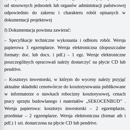
od stosownych jednostek lub organów administracji państwowej
odpowiednio do zakresu i charakteru robót opisanych w
dokumentacji projektowej
f
)
Dokumentacja powinna zawierać:
– Specyfikacje techniczne wykonania i odbioru robót. Wersja
papierow
a
3
egzemplarz
e
.
Wersja
elektroniczn
a (dopuszczalne
formaty: doc. lub docx.
i
p
df.
) – 1 egz. Wersje elektroniczne
poszczególnych opracowań należy dostarczyć na płycie CD
lub
pendrive
.
– Kosztorys inwestors
ki,
w którym
d
o wyceny należy przyjąć
aktualne
składniki cenotwórcze do kosztorysowania publikowane
w informatorze o stawkach robocizny kosztorysowej, cenach
pracy sprzętu budowlanego
i materiałów
„SEKOCENBUD”
.
Wersja papierowa: kosztorys inwestorski – 2 egzemplarze,
przedmiar – 2 egzemplarze. Wersja elektroniczna (format ath i
pdf.) 1 szt. dostarczona na płycie CD
lub pendrive
.