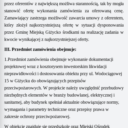
przez oferentów z największą możliwa starannością, tak by mogła
stanowić ofertę wykonania zamówienia za oferowaną cenę.
Zamawiający zastrzega możliwość zawarcia umowy z oferentem,
który złożył najkorzystniejszą ofertę w sytuacji dysponowania
przez Gminę Miejską Giżycko środkami na realizację zadania w
kwocie wynikającej z najkorzystniejszej oferty.
III. Przedmiot zamówienia obejmuje:
1.
Przedmiot zamówienia
obejmuje wykonanie
dokumentacji
projektowej wraz z kosztorysem
inwestorskim
likwidacji
nieprawidłowości i dostosowania obiektu
przy ul.
Wodociągowej
1
5
w Giżycku
do obowiązujących przepisów
przeciwpożarowych
.
W p
rojek
cie
należy uwzględnić przebudowy
niezbędnych elementów w branży budowlanej, elektrycznej i
sanitarnej, aby budynek spełniał aktualnie obowiązujące normy,
wymagania i parametry techniczne oraz przepisy prawa w
zakresie ochrony przeciwpożarowej.
W
obiekcie znajduje się przedszkole oraz Miejski Ośrodek