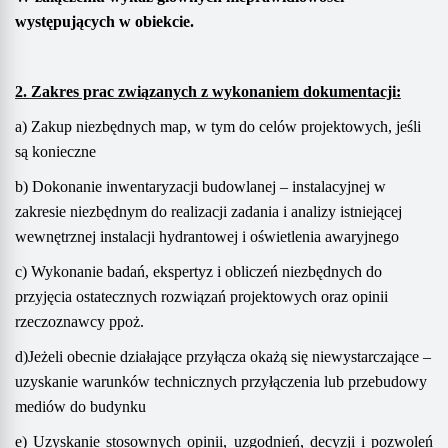
występujących w obiekcie.
2.
Zakres
prac
związanych z wykonaniem dokumentacji
:
a
) Zakup niezbędnych map, w tym do celów pro
jektowych, jeśli
są konieczne
b) Dokonanie inwentaryzacji budowlanej – instalacyjnej
w
zakresie niezbędnym do realizacji zadania
i analizy istniejącej
wewnętrznej instalacji hydrantowej i oświetlenia awaryjnego
c) Wykonanie badań, ekspertyz i obliczeń niezbędnych do
przyjęcia ostatecznych rozwiązań projektowych
oraz opinii
rzeczoznawcy ppoż.
d)Jeżeli obecnie działające przyłącza okażą się niewystarczające –
uzyskanie warunków
technicznych przyłączenia lub przebudowy
mediów do budynku
e)
U
zyskanie
stosownych opinii, uzgodnień, decyzji i pozwoleń