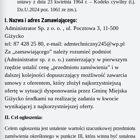
ustawy z dnia 23 kwietnia 1964 r. – Kodeks cywilny (t.j.
Dz.U.2024 poz. 1061 ze zm.).
I. Nazwa i adres Zamawiającego:
Administrator Sp. z o. o. , ul. Pocztowa 3, 11-500
Giżycko
t
el: 87 428 25 80, e-mail: adm
techniczny245
@wp.pl
Z
a „zamawiającego” należy rozumieć podmiot
(Administrator sp. z o. o.) zamierzający w pierwszym
rzędzie ustalić cenę „przedmiotu zamówienia” i w
dalszej kolejności dopuszczający możliwość zawarcia
umowy z oferentem, który złożył najkorzystniejszą
ofertę w sytuacji dysponowania przez Gminę Miejska
Giżycko środkami na realizację zadania w kwocie
wynikającej z najkorzystniejszej oferty.
II. Cel ogłoszenia:
Celem ogłoszenia jest ustalenie wartości szacunkowej przedmiotu
zamówienia określonego w punkcie III, która winna być ustalona