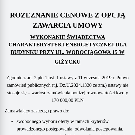
ROZEZNANIE CENOWE Z OPCJĄ
ZAWARCIA UMOWY
W
YKONANIE ŚWIADECTWA
CHARAKTERYSTYKI ENERGETYCZNEJ
DLA
BUDYNKU
PRZY UL. WODOCIĄGOWA 15
W
GIŻYCKU
Zgodnie z art. 2 pkt 1 ust. 1 ustawy z 11 września 2019 r. Prawo
zamówień publicznych (t.j. Dz.U.2024.1320 ze zm.) ustawy nie
stosuje się –
wartość zamówienia poniżej równowartości kwoty
1
7
0 000,00 PLN
Z
amawiający zastrzega prawo do:
swobodnego wyboru oferty w ramach kryteriów
prowadzonego postępowania, odwołania postępowania,