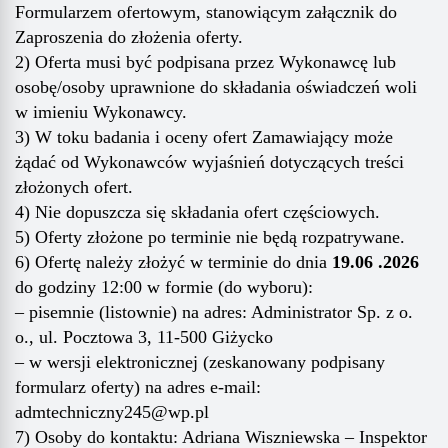
Formularzem ofertowym, stanowiącym załącznik do
Zaproszenia do złożenia oferty.
2) Oferta musi być podpisana przez Wykonawcę lub
osobę/osoby uprawnione do składania oświadczeń woli
w imieniu Wykonawcy.
3) W toku badania i oceny ofert Zamawiający może
żądać od Wykonawców wyjaśnień dotyczących treści
złożonych ofert.
4) Nie dopuszcza się składania ofert częściowych.
5) Oferty złożone po terminie nie będą rozpatrywane.
6) Ofertę należy złożyć w terminie do dnia
19
.
0
6
.202
6
do godziny 12:00 w formie (do wyboru):
– pisemnie (listownie) na adres: Administrator Sp. z o.
o., ul. Pocztowa 3, 11-500 Giżycko
– w wersji elektronicznej (zeskanowany podpisany
formularz oferty) na adres e-mail:
adm
techniczny245
@wp.pl
7) Osoby do kontaktu:
Adriana Wiszniewska
– Inspektor