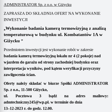
ADMINISTRATOR Sp. z o.o. w Giżycku
ZAPRASZA DO SKŁADNIA OFERT NA WYKONANIE
INWESTYCJI
„
Wykonanie badania kamerą termowizyjną
z analizą
temperaturową
w budynku
ul.
Kombatantów 1A
w
Giżycku
”
Przedmiotem inwestycji jest wykonanie robót w zakresie
badania kamerą termowizyjną lokalu nr
4
(2 pokoje) nad
wjazdem do garażu
od strony zachodniej budynku
oraz
interpretacja wyników, pod kątem weryfikacji przyczyny
zawilgocenia ścian.
Oferty należy składać
w biurze Spółki
ADMINISTRATOR
Sp. z o.o.,
11-500 Giżycko,
ul. Pocztowa 3
bądź na adres mailowy
:
admtechniczny245@wp.pl
.
w terminie do dnia
13
–
1
2
-202
3
r. do godz. 1
2
.00
.