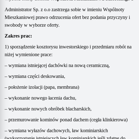
Administrator Sp. z o.o zastrzega sobie w imieniu Wspólnoty
Mieszkaniowej prawo odrzucenia ofert bez podania przyczyny i
swobody w wyborze oferty.
Zakres
prac:
1
) sporządzenie kosztorysu inwestorskiego
i
przedmiaru robó
t
na
niżej wymienione prace:
– wymiana istniejącej dachówki na nową ceramiczną,
– wymiana części deskowania,
– położenie izolacji (papa, membrana)
– wykonanie nowego łacenia dachu,
– wykonanie nowych obróbek blacharskich,
– przemurowanie kominów ponad dachem (cegła klinkierowa)
– wymiana wyłazów dachowych, ław kominiarskich
(wykorzystanie istniejących ław kominiarskich jeśli zdatne do