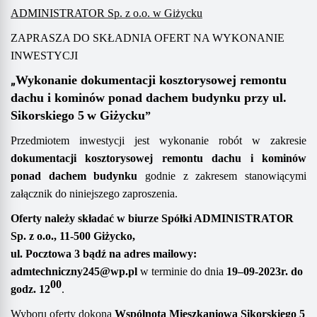
ADMINISTRATOR Sp. z o.o. w Giżycku
ZAPRASZA DO SKŁADNIA OFERT NA WYKONANIE
INWESTYCJI
„
Wykonanie dokumentacji
kosztorysowej
remontu
dachu i kominów ponad dachem
budynku przy ul.
Sikorskiego
5
w Giżycku
”
Przedmiotem inwestycji jest wykonanie robót w zakresie
dokumentacji
kosztorysowej remontu dachu i kominów
ponad dachem
budynku
godnie z
zakresem
stanowiącym
i
załącznik do niniejszego zaproszenia.
Oferty należy składać
w biurze Spółki
ADMINISTRATOR
Sp. z o.o.,
11-500 Giżycko,
ul. Pocztowa 3
bądź na adres mailowy
:
admtechniczny245@wp.pl
w terminie do dnia
19
–
09
-20
2
3
r. do
00
godz. 1
2
.
Wyboru oferty dokona
Wspólnota Mieszkaniowa
Sikorskiego
5