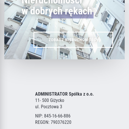
Nieruchomości
w dobrych rękach
ZOBACZ NIERUCHOMOŚCI
ADMINISTRATOR Spółka z o.o.
11- 500 Giżycko
ul. Pocztowa 3
NIP: 845-16-66-886
REGON: 790376220