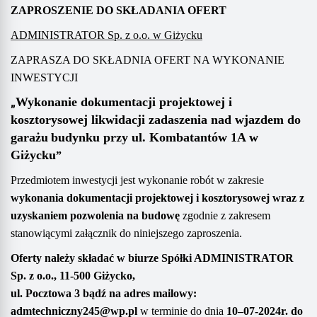
ZAPROSZENIE DO SKŁADANIA OFERT
ADMINISTRATOR Sp. z o.o. w Giżycku
ZAPRASZA DO SKŁADNIA OFERT NA WYKONANIE
INWESTYCJI
„
Wykonanie dokumentacji projektowej i
kosztorysowej likwidacji zadaszenia nad wjazdem do
garażu
budynku
przy ul.
Kombatantów 1A
w
Giżycku
”
Przedmiotem inwestycji jest wykonanie robót w zakresie
w
ykonania dokumentacji projektowej i kosztorysowej wraz z
uzyskaniem pozwolenia na budowę
zgodnie z
zakresem
stanowiącym
i
załącznik do niniejszego zaproszenia.
Oferty należy składać
w biurze Spółki
ADMINISTRATOR
Sp. z o.o.,
11-500 Giżycko,
ul. Pocztowa 3
bądź na adres mailowy
:
admtechniczny245@wp.pl
w terminie do dni
a
10
–
0
7
-20
2
4
r. do