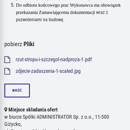
Do odbioru końcowego prac Wykonawca ma obowiązek
wraz z
przekazania Zamawiającemu dokumentacji
pozwoleniami na budowę
.
pobierz
Pliki
rzut-stropu-i-szczegol-nadproza-1.pdf
zdjecie-zadaszenia-1-scaled.jpg
WRÓĆ
Miejsce składania ofert
w biurze Spółki ADMINISTRATOR Sp. z o.o., 11-500
Giżycko,