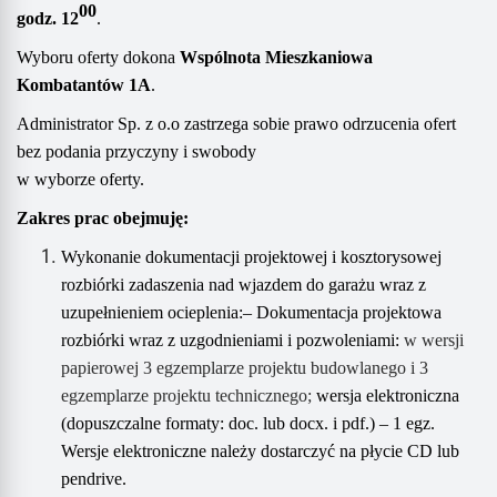
00
godz. 1
2
.
Wyboru oferty dokona
Wspólnota Mieszkaniowa
Kombatantów 1A
.
Administrator Sp. z o.o zastrzega sobie prawo odrzucenia ofert
bez podania przyczyny i swobody
w wyborze oferty.
Zakres prac obejmuję:
Wykonanie dokumentacji projektowej i kosztorysowej
rozbiórki zadaszenia nad wjazdem do garażu wraz z
uzupełnieniem ocieplenia:
–
Dokumentacja projektowa
rozbiórki
wraz z uzgodnieniami
i pozwoleniami
:
w wersji
papierowej
3 egzemplarze projektu budowlanego i
3
egzemplarze projektu technicznego;
w
ersja elektroniczna
(dopuszczalne formaty: doc. lub docx. i pdf.) – 1 egz.
Wersje elektroniczne należy dostarczyć na płycie CD
lub
pendrive
.