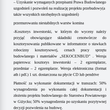
–
U
zyskanie wymaganych przepisami Prawa Budowlanego
uzgodnień i pozwoleń na realizację projektu
przebudowy
(a
także wszystkich niezbędnych uzgodnień)
przemurowaniu niestabilnych warstw komina
-Kosztorys inwestors
ki,
w którym
d
o wyceny należy
przyjąć
obowiązujące
składniki cenotwórcze do
kosztorysowania publikowane w informatorze o stawkach
robocizny kosztorysowej, cenach pracy sprzętu
budowlanego
i materiałów
„SEKOCENBUD”
.
Wersja
papierowa: kosztorys inwestorski – 2 egzemplarze,
przedmiar – 2 egzemplarze. Wersja elektroniczna (format
ath i pdf.) 1 szt. dostarczona na płycie CD
lub pendrive
Płatność
za wykonanie dokumentacji w transzach: 50%
wynagrodzenia po wykonaniu całej dokumentacji i
złożeniu projektu budowlanego do Starostwa Powiatowego
w Giżycku; 50% wynagrodzenia po uzyskaniu pozytywnej
decyzji pozwolenia na budowę.