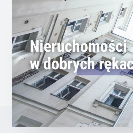
Nieruchomości
w dobrych ręka