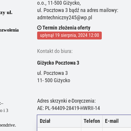
o.o., 11-500 Giżycko,
ul. Pocztowa 3 bądź na adres mailowy:
zy ul.
admtechniczny245@wp.pl
Termin złożenia oferty
ozwolenia
upłynął 19 sierpnia, 2024 12:00
Kontakt do biura:
Giżycko Pocztowa 3
ul. Pocztowa 3
11- 500 Giżycko
Adres skrzynki e-Doręczenia:
:
–
AE: PL-94409-28419-HWRII-14
o i
3
Dział
Telefon
E-mail
pendrive
.