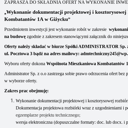
ZAPRASZA DO SKŁADNIA OFERT NA WYKONANIE INWE
„
Wykonanie dokumentacji projektowej i kosztorysowej 
Kombatantów 1A
w Giżycku
”
Przedmiotem inwestycji jest wykonanie robót w zakresie
w
ykonani
na budowę
zgodnie z
zakresem
stanowiącym
i
załącznik do niniejsz
Oferty należy składać
w biurze Spółki
ADMINISTRATOR
Sp. 
ul. Pocztowa 3
bądź na adres mailowy
:
admtechniczny245@wp.
Wyboru oferty dokona
Wspólnota Mieszkaniowa
Kombatantów 
Administrator Sp. z o.o zastrzega sobie prawo odrzucenia ofert bez
w wyborze oferty.
Zakres prac obejmuję:
Wykonanie dokumentacji projektowej i kosztorysowej rozbiór
Dokumentacja projektowa
rozbiórki
wraz z uzgodnieniami
i 
egzemplarze projektu technicznego;
w
ersja elektroniczna (dopuszczalne formaty: doc. lub docx. i