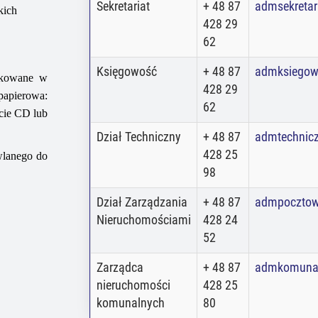
Sekretariat
+ 48 87
admsekretar
kich
428 29
62
Księgowość
+ 48 87
admksiegow
likowane w
428 29
papierowa:
62
łycie CD
lub
Dział Techniczny
+ 48 87
admtechnic
428 25
wlanego do
98
Dział Zarządzania
+ 48 87
admpoczto
Nieruchomościami
428 24
52
Zarządca
+ 48 87
admkomuna
nieruchomości
428 25
komunalnych
80