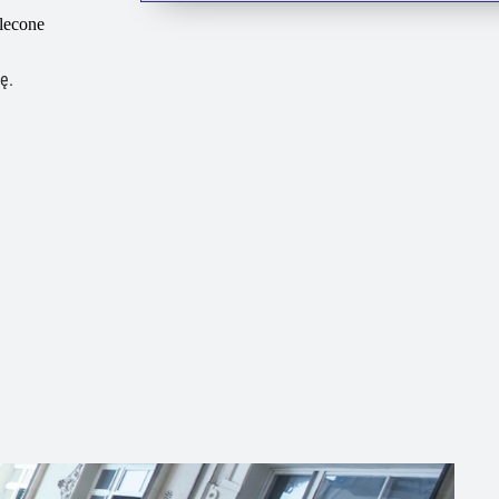
lecone
wę
.