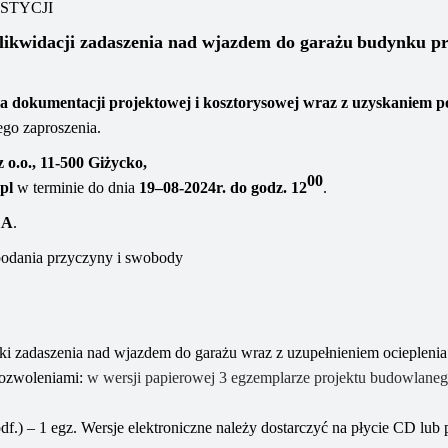
STYCJI
likwidacji zadaszenia nad wjazdem do garażu
budynku
pr
a dokumentacji projektowej i kosztorysowej wraz z uzyskaniem p
ego zaproszenia.
z o.o.,
11-500 Giżycko,
00
pl
w terminie do dni
a
1
9
–
0
8
-20
2
4
r. do godz. 1
2
.
1A
.
 podania przyczyny i swobody
ki zadaszenia nad wjazdem do garażu wraz z uzupełnieniem ocieplenia
pozwoleniami
:
w wersji papierowej
3 egzemplarze projektu budowlaneg
 pdf.) – 1 egz. Wersje elektroniczne należy dostarczyć na płycie CD
lub 