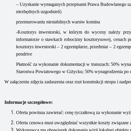
–
U
zyskanie wymaganych przepisami Prawa Budowlanego uzgo
niezbędnych uzgodnień)
przemurowaniu niestabilnych warstw komina
-Kosztorys inwestors
ki,
w którym
d
o wyceny należy prz
informatorze o stawkach robocizny kosztorysowej, cenach 
kosztorys inwestorski – 2 egzemplarze, przedmiar – 2 egzempla
pendrive
Płatność
za wykonanie dokumentacji w transzach: 50% wynag
Starostwa Powiatowego w Giżycku; 50% wynagrodzenia po u
W załączeniu zdjęcia zadaszenia oraz rzut konstrukcji stropu i nadpr
Informacje szczegółowe:
Oferta powinna zawierać: cenę ryczałtową za wykonanie wyż
Oferta cenowa musi uwzględniać wszystkie koszty związane z
Wykonawca ma obowiązek dokonania wizji lokalnej obiektu w 