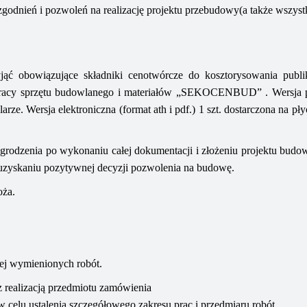
dnień i pozwoleń na realizację projektu
przebudowy
(a także wszyst
yjąć
obowiązujące
składniki cenotwórcze do kosztorysowania pub
pracy sprzętu budowlanego
i materiałów
„SEKOCENBUD”
.
Wersja 
rze. Wersja elektroniczna (format ath i pdf.) 1 szt. dostarczona na p
rodzenia po wykonaniu całej dokumentacji i złożeniu projektu budo
zyskaniu pozytywnej decyzji pozwolenia na budowę.
oża.
ej wymienionych robót.
 realizacją przedmiotu zamówienia
celu ustalenia szczegółowego zakresu prac i przedmiaru robót.