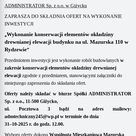
ADMINISTRATOR Sp. z o.o. w Giżycku
ZAPRASZA DO SKŁADNIA OFERT NA WYKONANIE
INWESTYCJI
„
Wykonanie konserwacji
elementów okładziny
drewnianej elewacji
budynku
na
ul. Mazurska 110
w
Rydzewie
”
Przedmiotem inwestycji jest wykonanie robót budowlanych
w
zakresie
k
onserwacji
elementów okładziny drewnianej
elewacji
zgodnie z przedmiarem
,
stanowiącym
i
załącznik
i
do
niniejszego zaproszenia do składania ofert.
Oferty należy składać
w biurze Spółki
ADMINISTRATOR
Sp. z o.o.,
11-500 Giżycko,
ul. Pocztowa 3
bądź na adres mailowy
:
admtechniczny245@wp.pl
w terminie do dnia
31
–
10
-202
5
r. do godz. 1
2
.00
.
Wyboru oferty dokona
Wspólnota Mieszkaniowa
Mazurska