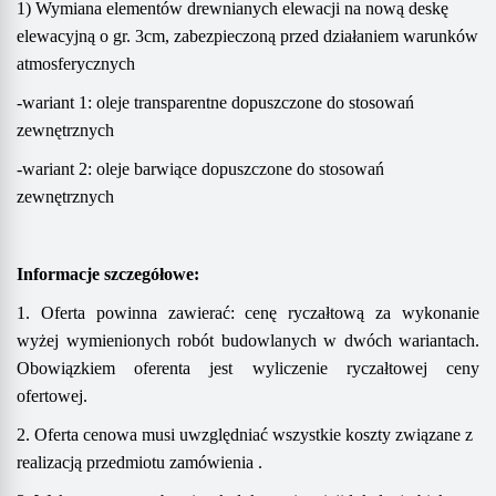
1) Wymiana elementów drewnianych elewacji na nową deskę
elewacyjną o gr. 3cm, zabezpieczoną przed działaniem warunków
atmosferycznych
-wariant 1: oleje transparentne dopuszczone do stosowań
zewnętrznych
-wariant 2: oleje barwiące dopuszczone do stosowań
zewnętrznych
Informacje szczegółowe:
1.
Oferta powinna zawierać:
cenę ryczałtową za wykonanie
wyżej wymienion
ych
rob
ót
budowlan
ych
w dwóch wariantach
.
Obowiązkiem oferenta jest wyliczenie ryczałtowej ceny
ofertowej.
2.
Oferta cenowa musi uwzględniać wszystkie koszty związane z
realizacją przedmiotu zamówieni
a .