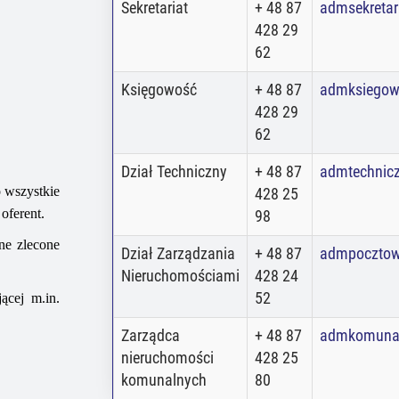
Sekretariat
+ 48 87
admsekretar
428 29
62
Księgowość
+ 48 87
admksiegow
428 29
62
Dział Techniczny
+ 48 87
admtechnic
o wszystkie
428 25
oferent.
98
ne zlecone
Dział Zarządzania
+ 48 87
admpoczto
Nieruchomościami
428 24
52
cej m.in.
Zarządca
+ 48 87
admkomuna
nieruchomości
428 25
komunalnych
80