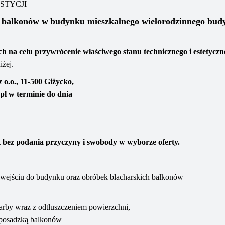
STYCJI
h balkonów
w
budynku
mieszkalnego wielorodzinnego
bud
h na celu przywrócenie właściwego stanu technicznego i estetyczn
iżej
.
z o.o.,
11-500 Giżycko,
pl
w terminie do dnia
rt bez podania przyczyny i swobody w wyborze oferty.
 wejściu do budynku oraz
obróbek blacharskich balkonów
farby
wraz z odtłuszczeniem
powierzchni
,
 posadzką balkonów