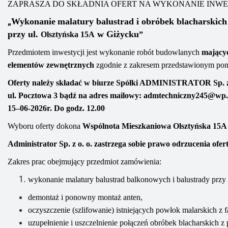
ZAPRASZA DO SKŁADNIA OFERT NA WYKONANIE INWE
„
Wykonanie
malatury balustrad i obróbek blacharskic
przy ul.
w Giżycku
Olsztyńska 15A
”
Przedmiotem inwestycji jest wykonanie robót budowlanych
mającyc
elementów zewnętrznych
zgodnie z
zakresem
przedstawionym pon
Oferty należy składać
w biurze Spółki
ADMINISTRATOR
Sp. 
ul. Pocztowa 3
bądź na adres mailowy
:
admtechniczny245@wp.
15
–
0
6
-2
0
2
6
r. Do godz.
1
2.0
0
Wyboru oferty dokona
Wspólnota Mieszkaniowa
Olsztyńska 15A
A
dministrator Sp. z o. o. zastrzega sobie prawo odrzucenia ofe
Zakres prac obejmujący przedmiot zamówienia:
wykonanie malatury balustrad
balkonowych i balustrady przy
demontaż i ponowny montaż anten
,
oczyszczenie
(szlifowanie)
istniejących powłok malarskich z 
uzupełnienie i uszczelnienie połączeń
obróbek blacharskich z