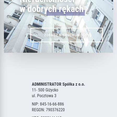
w dobrych rękach
ZOBACZ NIERUCHOMOŚCI
ADMINISTRATOR Spółka z o.o.
11- 500 Giżycko
ul. Pocztowa 3
NIP: 845-16-66-886
REGON: 790376220