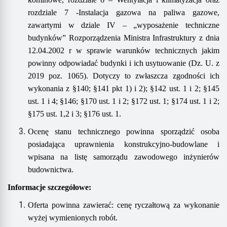
rozdziale 7 -Instalacja gazowa na paliwa gazowe,
zawartymi w dziale IV – „wyposażenie techniczne
budynków” Rozporządzenia Ministra Infrastruktury z dnia
12.04.2002 r w sprawie warunków technicznych jakim
powinny odpowiadać budynki i ich usytuowanie (Dz. U. z
2019 poz. 1065). Dotyczy to zwłaszcza zgodności ich
wykonania z
§
140;
§
141 pkt 1) i 2);
§
142 ust. 1 i 2;
§
145
ust. 1 i 4;
§
146;
§
170 ust. 1 i 2;
§
172 ust. 1;
§
174 ust. 1 i 2;
§
175 ust. 1,2 i 3;
§
176 ust. 1.
Ocenę stanu technicznego powinna sporządzić osoba
posiadająca uprawnienia konstrukcyjno-budowlane i
wpisana na listę samorządu zawodowego inżynierów
budownictwa.
Informacje szczegółowe:
Oferta powinna zawierać:
cenę ryczałtową za wykonanie
wyżej wymienion
ych
rob
ót
.