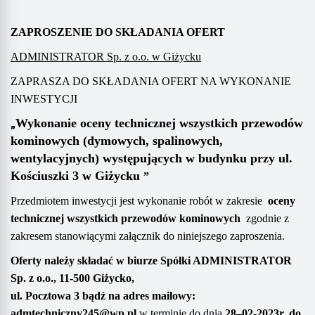
ZAPROSZENIE DO SKŁADANIA OFERT
ADMINISTRATOR Sp. z o.o. w Giżycku
ZAPRASZA DO SKŁAD
A
NIA OFERT NA WYKONANIE
INWESTYCJI
„
Wykonanie
oceny technicznej wszystkich przewodów
kominowych (dymowych, spalinowych,
wentylacyjnych) występujących w
budynku przy ul.
Kościuszki 3
w Giżycku
”
Przedmiotem inwestycji jest wykonanie robót w zakresie
oceny
technicznej wszystkich przewodów kominowych
zgodnie z
zakresem
stanowiącym
i
załącznik do niniejszego zaproszenia.
Oferty należy składać
w biurze Spółki
ADMINISTRATOR
Sp. z o.o.,
11-500 Giżycko,
ul. Pocztowa 3
bądź na adres mailowy
:
admtechniczny245@wp.pl
w terminie do dnia
28
–
0
2
-20
2
3
r. do