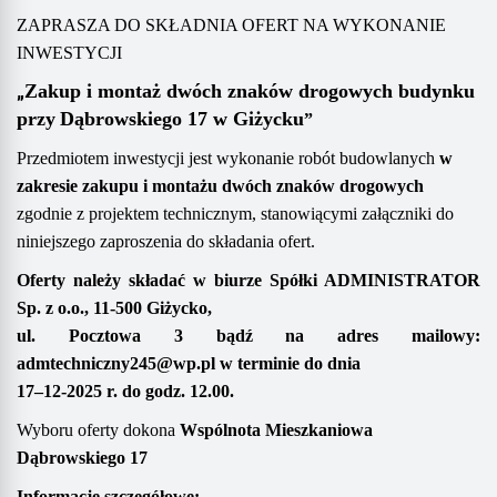
ZAPRASZA DO SKŁADNIA OFERT NA WYKONANIE
INWESTYCJI
„
Zakup i m
ontaż dwóch znaków drogowych
budynku
przy
Dąbrowskiego 17
w Giżycku
”
Przedmiotem inwestycji jest wykonanie robót budowlanych
w
zakresie
zakupu i
montażu dwóch znaków drogowych
zgodnie z
projektem technicznym,
stanowiącym
i
załącznik
i
do
niniejszego zaproszenia do składania ofert.
Oferty należy składać
w biurze Spółki
ADMINISTRATOR
Sp. z o.o.,
11-500 Giżycko,
ul. Pocztowa 3
bądź na adres mailowy
:
admtechniczny245@wp.pl
w terminie do dnia
17
–
1
2
-202
5
r. do godz. 1
2
.00
.
Wyboru oferty dokona
Wspólnota Mieszkaniowa
Dąbrowskiego 17
Informacje szczegółowe: