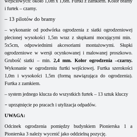
wejściowych:
około
1,0m x 1,6m.
Furtki z zamkiem.
Kolor bramy
i furtek – czarny.
– 13 pilotów do bramy
–
w
ykonanie od podwórka
ogrodzeni
a
z
siatki
ogrodzeniow
ej
plecion
ej wysokości 1,
5
m
wraz z słupkami mocującymi
min.
5x5cm
, odpowiednimi akcesoriami montażowymi.
Słupki
ogrodzeniowe
w wersji ocynkowanej i malowanej proszkowo.
Grubość
siatki
– min.
2,4
mm
.
Kolor
ogrodzenia –
czarny.
Wykonanie w ogrodzeniu furtki wejściowej.
Furtka szerokości
1,0m i wysokości 1,5m
(formą nawiązująca do ogrodzenia).
Furtka z zamkiem.
– system jednego klucza do wszystkich furtek – 1
3
sztuk kluczy
–
u
przątnięcie po pracach i utylizacja odpadów.
U
WAGA:
Odcinek ogrodzenia pomiędzy budynkiem Pionierska 1 a
Pionierska 3 należy wycenić jako oddzielną pozycję.