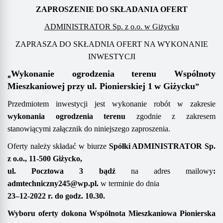
ZAPROSZENIE DO SKŁADANIA OFERT
ADMINISTRATOR Sp. z o.o. w Giżycku
ZAPRASZA DO SKŁADNIA OFERT NA WYKONANIE
INWESTYCJI
„
Wykonanie
o
grodzenia
terenu
Wspólnoty
Mieszkaniowej
przy
ul.
Pionierskiej 1
w Giżycku
”
Przedmiotem inwestycji jest wykonanie robót w zakresie
wykonania ogrodzenia
terenu
zgodnie z
zakresem
stanowiącym
i
załącznik do niniejszego zaproszenia.
Oferty należy składać
w biurze
Spółki
ADMINISTRATOR
Sp.
z o.o.,
11-500 Giżycko,
ul. Pocztowa 3
bądź
na adres mailowy
:
admtechniczny245@wp.pl
.
w terminie do dnia
23
–
1
2
-202
2
r. do godz. 1
0
.
3
0
.
Wyboru oferty dokona
Wspólnota Mieszkaniowa
Pionierska