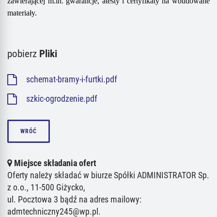
zawierającej m.in. gwarancje, atesty i certyfikaty na wbudowane
materiały.
pobierz
Pliki
schemat-bramy-i-furtki.pdf
szkic-ogrodzenie.pdf
WRÓĆ
Miejsce składania ofert
Oferty należy składać w biurze Spółki ADMINISTRATOR Sp.
z o.o., 11-500 Giżycko,
ul. Pocztowa 3 bądź na adres mailowy:
admtechniczny245@wp.pl.