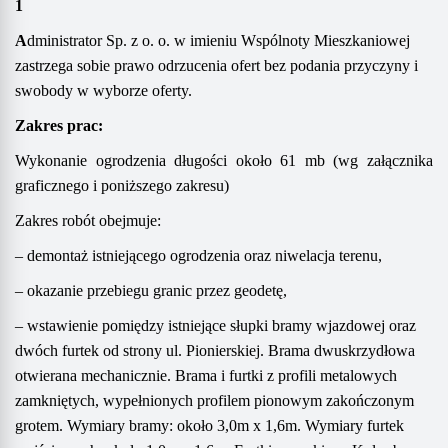
1
A
dministrator Sp. z o. o.
w imieniu Wspólnoty Mieszkaniowej
zastrzega sobie prawo odrzucenia ofert bez podania przyczyny i
swobody w wyborze oferty.
Zakres prac
:
Wykonanie ogrodzenia długości około 61 mb (wg załącznika
graficznego i poniższego zakresu)
Zakres robót obejmuje:
– demontaż istniejącego ogrodzenia oraz niwelacja terenu,
– okazanie przebiegu granic przez geodetę,
–
w
stawienie pomiędzy istniejące słupki bramy wjazdowej oraz
dwóch furtek od strony ul. Pionierskiej. Brama dwuskrzydłowa
otwierana mechanicznie. Brama i furtki z profili metalowych
zamkniętych, wypełnionych profilem pionowym zakończonym
grotem. Wymiary bramy:
około
3,0m x 1,6m. Wymiary furtek