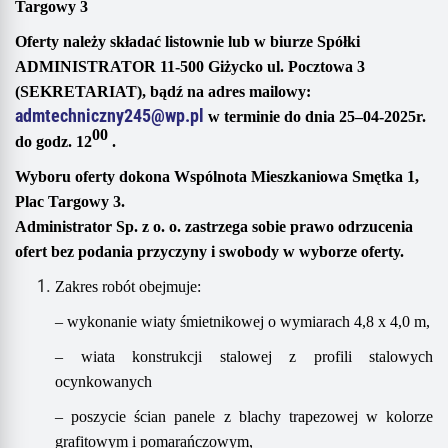
Targowy 3
Oferty należy składać
listownie
lub
w biurze Spółki
ADMINISTRATOR 11-500 Giżycko ul. Pocztowa 3
(SEKRETARIAT),
bądź
na adres mailowy
:
admtechniczny245@wp.pl
w terminie do dnia
25
–
04
-20
2
5
r.
00
do godz. 1
2
.
Wyboru oferty dokona
Wspólnota Mieszkaniowa
Smętka 1
,
Plac Targowy 3
.
A
dministrator Sp. z o. o. zastrzega sobie prawo odrzucenia
ofert bez podania przyczyny i swobody w wyborze oferty.
Zakres robót obejmuj
e
:
–
wykonanie wiaty śmietnikowej o wymiarach 4,
8
x
4,0
m,
–
wiata konstrukcji stalowej z profili stalowych
ocynkowanych
–
poszycie ścian panele z
blachy trapezowej
w kolorze
grafitowym i pomarańczowym
,