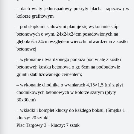
–
dach
wiaty jednospadowy pokryty blachą trapezową
w
kolorze grafitowym
– pod słupkami stalowymi planuje się wykonanie stóp
betonowych o wym. 24x24x24cm posadowionych na
głębokości 24cm względem wierzchu utwardzenia z kostki
betonowej
– wykonanie utwardzonego podłoża pod wiatę z kostki
betonowej; kostka betonowa o gr. 6cm na podbudowie
gruntu stabilizowanego cementem;
– wykonanie chodnika o wymiarach 4,15×1,5 [m] z płyt
chodnikowych betonowych w kolorze szarym (płyty
30x30cm)
– wkładki i komplet kluczy do każdego boksu, (Smętka 1 –
kluczy: 20 sztuki,
Plac Targowy 3 – kluczy: 7 sztuk