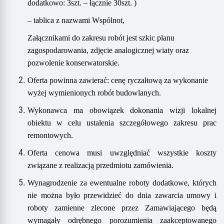
dodatkowo: 3szt. – łącznie 30szt. )
– tablica z nazwami Wspólnot,
Załącznikami do zakresu robót jest szkic planu
zagospodarowania
,
zdjęcie analogicznej wiaty oraz
pozwolenie konserwatorskie.
Oferta powinna zawierać:
cenę ryczałtową za wykonanie
wyżej wymienion
ych
rob
ót
budowlan
ych
.
Wykonawca ma obowiązek dokonania wizji lokalnej
obiektu w celu ustalenia szczegółowego zakresu prac
remontowych.
Oferta cenowa musi uwzględniać wszystkie koszty
związane z realizacją przedmiotu zamówienia.
Wynagrodzenie za ewentualne roboty dodatkowe, których
nie można było przewidzieć do dnia zawarcia umowy i
roboty zamienne zlecone przez Zamawiającego będą
wymagały odrębnego porozumienia zaakceptowanego