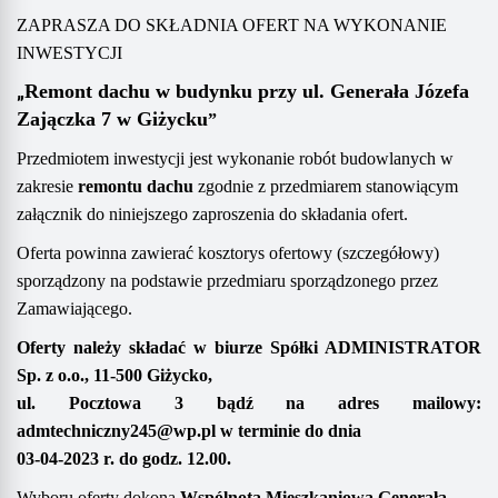
ZAPRASZA DO SKŁADNIA OFERT NA WYKONANIE
INWESTYCJI
„
Remont dachu w budynku przy ul.
Generała Józefa
Zajączka 7
w Giżycku
”
Przedmiotem inwestycji jest wykonanie robót budowlanych w
zakresie
remontu
dachu
zgodnie z przedmiarem stanowiącym
załącznik do niniejszego zaproszenia do składania ofert.
Oferta powinna zawierać kosztorys ofertowy (szczegółowy)
sporządzony na podstawie przedmiaru sporządzonego przez
Zamawiającego.
Oferty należy składać
w biurze Spółki
ADMINISTRATOR
Sp. z o.o.,
11-500 Giżycko,
ul. Pocztowa 3
bądź na adres mailowy
:
admtechniczny245@wp.pl
w terminie do dnia
03
-04
-202
3
r. do godz. 1
2
.00
.
Wyboru oferty dokona
Wspólnota Mieszkaniowa
Generała