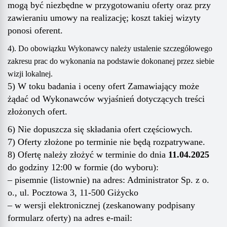
mogą być niezbędne w przygotowaniu oferty oraz przy
zawieraniu umowy na realizację; koszt takiej wizyty
ponosi oferent.
4
)
.
Do obowiązku Wykonawcy należy ustalenie szczegółowego
zakresu prac do wykonania na podstawie dokonanej przez siebie
wizji lokalnej.
5
) W toku badania i oceny ofert Zamawiający może
żądać od Wykonawców wyjaśnień dotyczących treści
złożonych ofert.
6
) Nie dopuszcza się składania ofert częściowych.
7
) Oferty złożone po terminie nie będą rozpatrywane.
8
) Ofertę należy złożyć w terminie do dnia
11
.
0
4
.202
5
do godziny 12:00 w formie (do wyboru):
– pisemnie (listownie) na adres: Administrator Sp. z o.
o., ul. Pocztowa 3, 11-500 Giżycko
– w wersji elektronicznej (zeskanowany podpisany
formularz oferty) na adres e-mail: