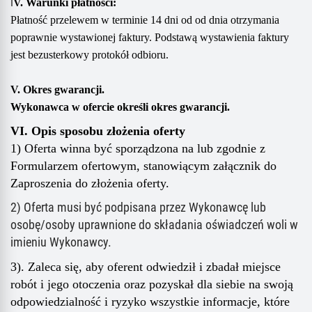
I
V. Warunki płatności:
Płatność przelewem
w terminie
14 dni od od dnia otrzymania
poprawnie wystawionej faktury.
Podstawą wystawienia faktury
jest
bezusterkowy
protok
ół
odbioru.
V. Okres gwarancji.
Wykonawca w ofercie określi
okres gwarancji.
VI. Opis sposobu złożenia oferty
1) Oferta winna być sporządzona na lub zgodnie z
Formularzem ofertowym, stanowiącym załącznik do
Zaproszenia do złożenia oferty.
2) Oferta musi być podpisana przez Wykonawcę lub
osobę/osoby uprawnione do składania oświadczeń woli w
imieniu Wykonawcy.
3). Zaleca się, aby oferent odwiedził i zbadał miejsce
robót i jego otoczenia oraz pozyskał dla siebie na swoją
odpowiedzialność i ryzyko wszystkie informacje, które