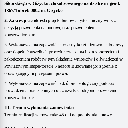
Sikorskiego w Giżycku,
zlokalizowanego
na działce nr geod.
1367/4
obręb 000
2
m.
Giżycko
2. Zakres prac ok
reśla projekt
budowlany/
techniczny
wraz z
decyzją pozwolenia na
budowę oraz pozwoleniem
konserwatorskim.
3.
Wykonawca ma zapewnić na własny koszt kierownika budowy
oraz dopełnić wszelkich procedur związanych
z rozpoczęciem i
zakończeniem robót (w tym składanie wniosków i o świadczeń w
Powiatowym
Inspektoracie
Nadzor
u
B
udowlan
ego
)
zgodnie z
obowiązującymi przepisami prawa
.
4.
Wykonawca
ma zapewnić nadzór archeologiczny podczas
prowadzenia prac ziemnych oraz uzyskać odrębne pozwolenie
konserwatorskie
I
II
. Termin wykonania zamówienia:
Termin realizacji zamówienia:
45
dni
od podpisania umowy.