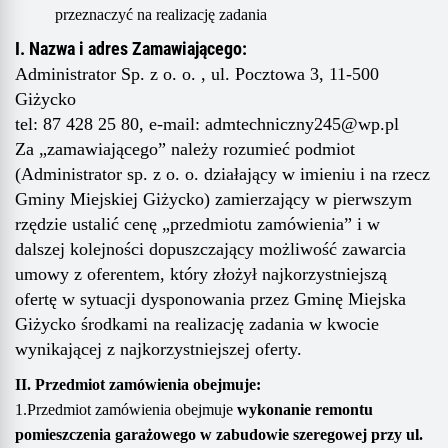
przeznaczyć na realizację zadania
I. Nazwa i adres Zamawiającego:
Administrator Sp. z o. o. , ul. Pocztowa 3, 11-500
Giżycko
t
el: 87 428 25 80, e-mail: adm
techniczny245
@wp.pl
Z
a „zamawiającego” należy rozumieć podmiot
(Administrator sp. z o. o.
działający w imieniu i na rzecz
Gminy Miejskiej Giżycko
) zamierzający w pierwszym
rzędzie ustalić cenę „przedmiotu zamówienia” i w
dalszej kolejności dopuszczający możliwość zawarcia
umowy z oferentem, który złożył najkorzystniejszą
ofertę w sytuacji dysponowania przez Gminę Miejska
Giżycko środkami na realizację zadania w kwocie
wynikającej z najkorzystniejszej oferty.
II. Przedmiot zamówienia obejmuje:
1.
Przedmiot zamówienia
obejmuje
wykonanie
remontu
pomieszczenia garażowego w zabudowie szeregowej przy ul.