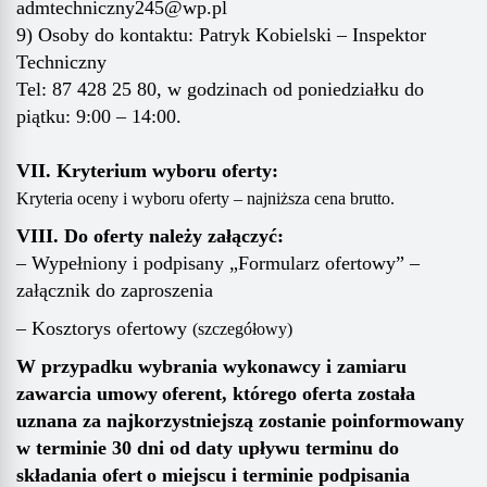
adm
techniczny245
@wp.pl
9
) Osoby do kontaktu:
Patryk Kobielski – Inspektor
Techniczny
Tel: 87 428 25 80, w godzinach od poniedziałku do
piątku: 9:00 – 1
4
:00.
VII. Kryterium wyboru oferty:
Kryteria oceny i wyboru oferty – najniższa cena brutto.
VIII
. Do oferty należy załączyć:
– Wypełniony i podpisany „Formularz ofertowy” –
załącznik do zaproszenia
–
Kosztorys ofertowy
(szczegółow
y
)
W przypadku wybrania wykonawcy i zamiaru
zawarcia umowy
oferent, którego oferta została
uznana za najkorzystniejszą zostanie poinformowany
w terminie
3
0
dni od daty upływu terminu do
składania ofert
o miejscu i terminie podpisania