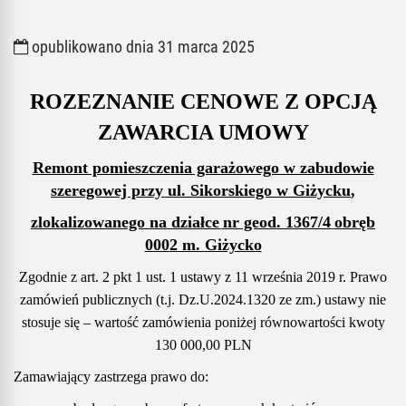
opublikowano dnia 31 marca 2025
ROZEZNANIE CENOWE Z OPCJĄ
ZAWARCIA UMOWY
Remont pomieszczenia garażowego w zabudowie
szeregowej przy ul. Sikorskiego w Giżycku
,
zlokalizowanego n
a
dział
ce
nr geod.
1367/4
obręb
000
2
m.
Giżycko
Zgodnie z art. 2 pkt 1 ust. 1 ustawy z 11 września 2019 r. Prawo
zamówień publicznych (t.j. Dz.U.2024.1320 ze zm.) ustawy nie
stosuje się –
wartość zamówienia poniżej równowartości kwoty
130 000,00 PLN
Z
amawiający zastrzega prawo do: